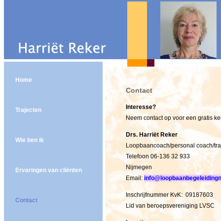
Home
Contact
Interesse?
Trajecten
Neem contact op voor een gratis k
Drs. Harriët Reker
Wie ben ik
Loopbaancoach/personal coach/tra
Telefoon 06-136 32 933
Nijmegen
Ervaringen van cliënten
Email:
info@loopbaanbegeleidingn
Inschrijfnummer KvK: 09187603
Contact
Lid van beroepsvereniging LVSC