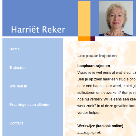
Home
Loopbaantrajecten
Loopbaantrajecten
Trajecten
Vraag je je wel eens af wat je echt z
Ben je op zoek naar een studie of o
naar een baan, maar weet je niet go
Wie ben ik
solliciteren en netwerken? Ben je n
hoe nu verder? Wil je eens een keer
Ervaringen van cliënten
werk zoek? In al deze gevallen kan 
verder helpen.
Contact
Werkwijze (kan ook online)
Intakegesprek