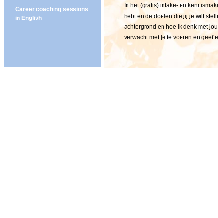
In het (gratis) intake- en kennism
Career coaching sessions
hebt en de doelen die jij je wilt stel
in English
achtergrond en hoe ik denk met jou
verwacht met je te voeren en geef ee
leidinggevende opdrachtgever is k
plannen om de geformuleerde doele
over vervolggesprekken en de freq
Opdrachtbeschrijving
De doelen en andere afspraken wor
De gesprekken
Bij loopbaanbegeleiding gaat het o
wil ik?' En wat betekenen de uitkom
beantwoording gebeurt door inzet v
eventuele opstakels of belemmerend
voeren.
Loopbaanprofiel document
Alle bevindingen en inzichten verwe