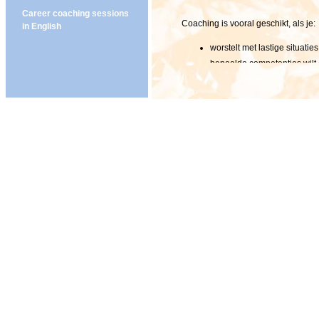
Career coaching sessions
Coaching is vooral geschikt, als je:
in English
worstelt met lastige situati
bepaalde competenties wilt 
ondersteuning zoekt bij het
merkt dat je gedrag niet de 
buitenstaander wilt zoeken n
te maken hebt met verschille
daarin helderheid scheppen 
wilt groeien of steviger wilt s
je koers wilt bepalen in ee
Werkwijze (kan ook online)
Zie voor de werkwijze hierboven bi
De gesprekken.
De werkwijze tijdens de coachingsg
tijdens de coachingsgesprekken we