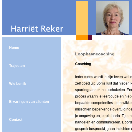
Home
Loopbaancoaching
Coaching
Trajecten
Ieder mens wordt in zijn leven wel
zelf goed uit. Soms lukt dat niet en
Wie ben ik
sparringpartner in te schakelen. Ee
proces waarin je leert oude en niet
Ervaringen van cliënten
bepaalde competenties te ontwikkele
misschien beperkende overtuiginge
je omgeving en je rol daarin. Tijd
Contact
handelen en communiceren. Doordat 
gesprek bespreekt, gaan inzichten d